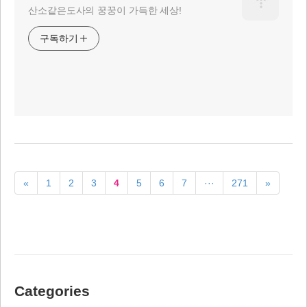
산소같은도사의 꿍꿍이 가득한 세상!
구독하기
«
1
2
3
4
5
6
7
···
271
»
Categories