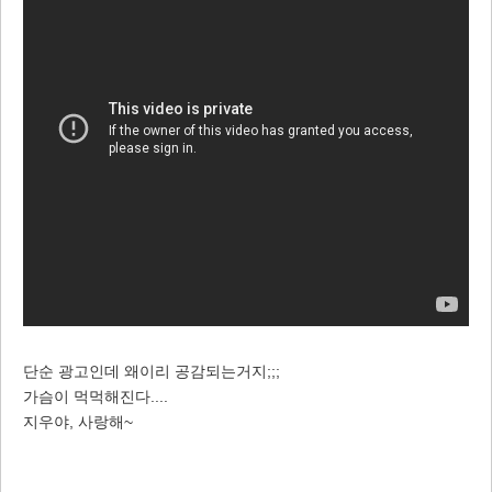
단순 광고인데 왜이리 공감되는거지;;;
가슴이 먹먹해진다....
지우야, 사랑해~