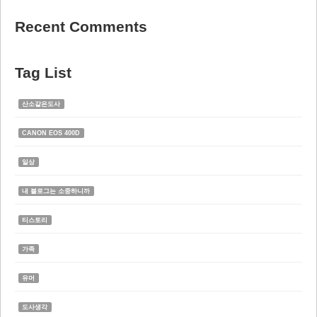
Recent Comments
Tag List
산소같은도사
CANON EOS 400D
일상
내 블로그는 소중하니까
티스토리
가족
유머
도사생각