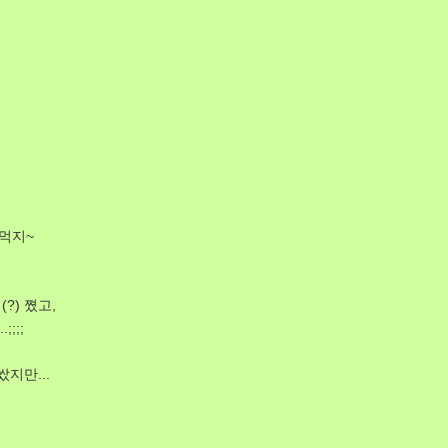
먹지~
?) 쪘고,
;;;
지만...