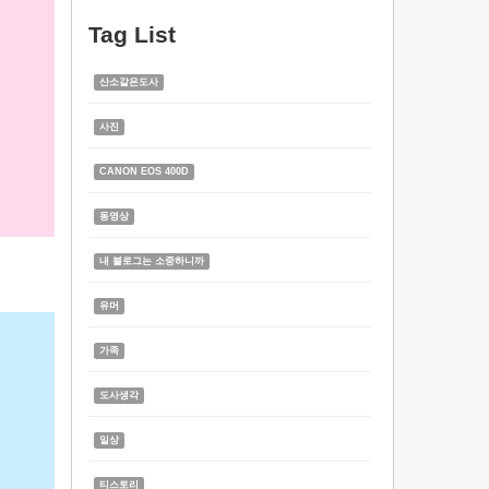
Tag List
산소같은도사
사진
CANON EOS 400D
동영상
내 블로그는 소중하니까
유머
가족
도사생각
일상
티스토리