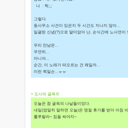
나 : 헉;;;
그렇다.
동사무소 사건이 있은지 두 시간도 지나지 않아...
일괄된 신념(?)으로 말미암아 난, 순식간에 노사연이 
우리 만남은...
우연히...
아니야...
순간, 이 노래가 떠오르는 건 왜일까...
이런 죅일슨...ㅠㅠ
+ 도사의 굴욕Ⅲ
오늘은 참 굴욕의 나날들이었다.
내일(엄밀히 말하면 오늘)은 명절 휴가를 받아 아침 
룰루랄라~ 짐을 싸야지~