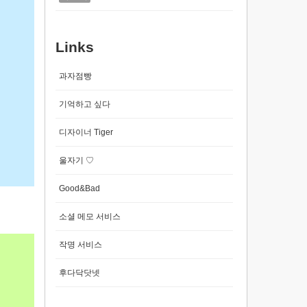
Links
과자점빵
기억하고 싶다
디자이너 Tiger
울자기 ♡
Good&Bad
소셜 메모 서비스
작명 서비스
후다닥닷넷