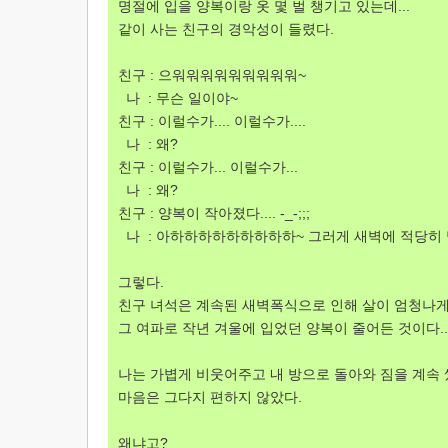
명절에 입을 양복이랑 옷 몇 벌 챙기고 있는데...
같이 사는 친구의 경악성이 들렸다.
친구 : 으워워워워워워워워워~
나 : 무슨 일이야~
친구 : 이럴수가.... 이럴수가....
나 : 왜?
친구 : 이럴수가... 이럴수가...
나 : 왜?
친구 : 양복이 작아졌다.... -_-;;;
나 : 아하하하하하하하하하~ 그러게 새벽에 적당히 
그렇다.
친구 녀석은 계속된 새벽폭식으로 인해 살이 엄청나게(
그 여파로 작년 겨울에 입었던 양복이 줄어든 것이다....;
나는 가볍게 비웃어주고 내 방으로 돌아와 짐을 계속 쌌
마음은 그다지 편하지 않았다.
왜냐고?