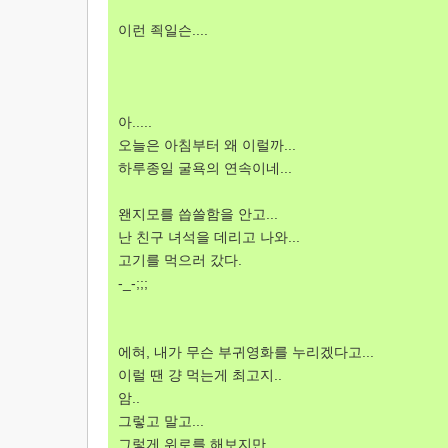
이런 죅일슨....
아.....
오늘은 아침부터 왜 이럴까...
하루종일 굴욕의 연속이네...
왠지모를 씁쓸함을 안고...
난 친구 녀석을 데리고 나와...
고기를 먹으러 갔다.
-_-;;;
에혀, 내가 무슨 부귀영화를 누리겠다고...
이럴 땐 걍 먹는게 최고지..
암..
그렇고 말고...
그렇게 위로를 해보지만...