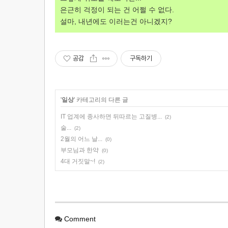
은근히 걱정이 되는 건 어쩔 수 없다.
설마, 내년에도 이러는건 아니겠지?
공감
구독하기
'
일상
' 카테고리의 다른 글
IT 업계에 종사하면 뒤따르는 고질병...
(2)
술...
(2)
2월의 어느 날...
(0)
부모님과 한약
(0)
4대 거짓말~!
(2)
Comment