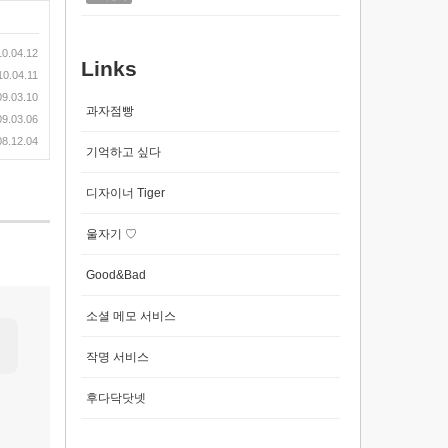
10.04.12
Links
10.04.11
09.03.10
과자점빵
09.03.06
08.12.04
기억하고 싶다
디자이너 Tiger
울자기 ♡
Good&Bad
소셜 메모 서비스
작명 서비스
후다닥닷넷