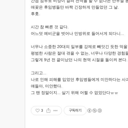
간첩 침투로 비상이 걸려 전역을 할 수 없다는 만우절 농
애꿎은 후임병들만 바짝 긴장하게 만들었던 그 날.
후훗.
시간 참 빠른 것 같다.
어느덧 예비군을 벗어나 민방위로 들어서게 되다니...
너무나 소중한 20대의 일부를 강제로 빼앗긴 듯한 억
평범한 사람은 절대 겪을 수 없는, 너무나 다양한 경험들
그렇게 9년 전 끝이났던 나의 현역 시절을 돌이켜 본다.
그리고...
나로 인해 피해를 입었던 후임병들에게 미안하다는 사과
얘들아, 미안했다.
그 땐 정말이지... 살기 위해 어쩔 수 없었단다ㅠㅠ
3
구독하기