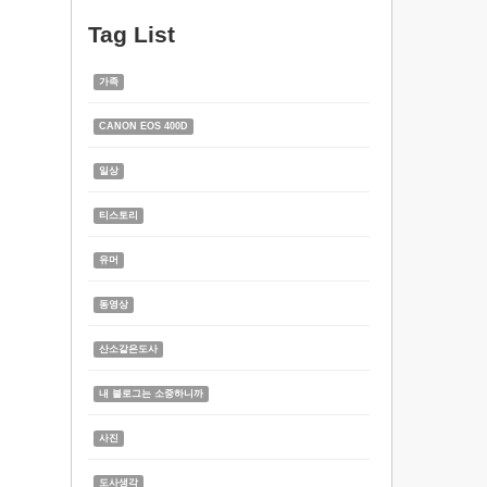
Tag List
가족
CANON EOS 400D
일상
티스토리
유머
동영상
산소같은도사
내 블로그는 소중하니까
사진
도사생각