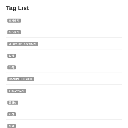
Tag List
도사생각
티스토리
내 블로그는 소중하니까
일상
가족
CANON EOS 400D
산소같은도사
동영상
사진
유머