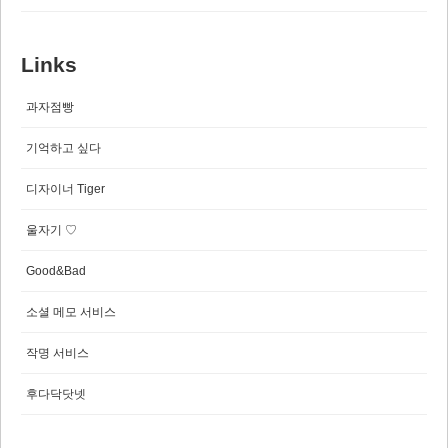
Links
과자점빵
기억하고 싶다
디자이너 Tiger
울자기 ♡
Good&Bad
소셜 메모 서비스
작명 서비스
후다닥닷넷