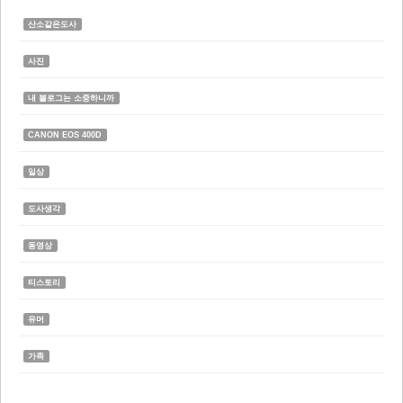
산소같은도사
사진
내 블로그는 소중하니까
CANON EOS 400D
일상
도사생각
동영상
티스토리
유머
가족