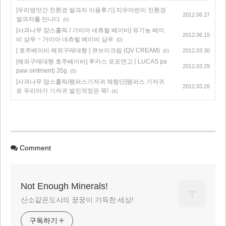
[우리방앗간 친환경 쌀과자 이용후기] 지우어린이 친환경
2012.06.27
쌀과자를 만나다
(0)
[사과나무 맘스홀릭 / 가이아 네츄럴 베이비] 유기농 베이
2012.06.15
비 샴푸 ~ 가이아 네츄럴 베이비 샴푸
(0)
[ 호주베이비 해외구매대행 ] 큐브이크림 (QV CREAM)
2012.03.30
(0)
[해외구매대행 호주베이비] 루카스 포포연고 ( LUCAS pa
2012.03.29
paw ointment) 35g
(0)
[사과나무 맘스홀릭/팸퍼스기저귀 체험단]팸퍼스 기저귀
2012.03.26
로 우리아가 기저귀 발진걱정은 뚝!
(4)
Comment
Not Enough Minerals!
산소같은도사의 꿍꿍이 가득한 세상!
구독하기