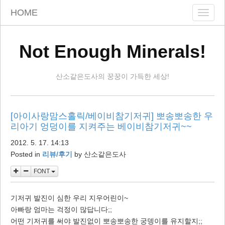
skip
HOME
Toggle
to
naviga
content
Not Enough Minerals!
산소같은도사의 꿍꿍이 가득한 세상!
[아이사랑맘스홀릭/베이비참기저귀] 뽀송뽀송한 우
리아기 엉덩이를 지켜주는 베이비참기저귀~~
2012. 5. 17. 14:13
Posted in
리뷰/후기
by
산소같은도사
FONT
기저귀 발진이 심한 우리 지우어린이~
아빠랑 엄마는 걱정이 많답니다;;
어떤 기저귀를 써야 발진없이 뽀송뽀송한 궁뎅이를 유지할지;;