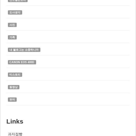
도사생각
사진
가족
내 블로그는 소중하니까
CANON EOS 400D
티스토리
동영상
유머
Links
과자점빵